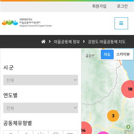
회원가입
로그인
마을공동체 정보
강원도 마을공동체 지도
시·군
18
연도별
3
52
공동체유형별
14