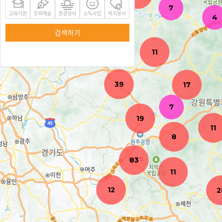
5
14
7
교육지원
문화예술
환경정비
소득사업
복지봉사
4
검색하기
74
11
39
17
7
19
11
8
83
11
12
2